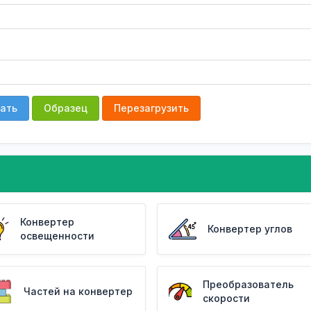
ать
Образец
Перезагрузить
Конвертер
Конвертер углов
освещенности
Преобразователь
Частей на конвертер
скорости