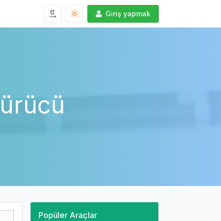
Giriş yapmak
türücü
Popüler Araçlar