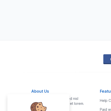
About Us
Featu
Vestibulum quis risus sed nisl
Help C
pellentesque aliquet et et lorem.
Paid w