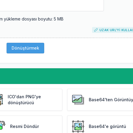
m yükleme dosyası boyutu: 5 MB
UZAK URL'YI KULLA
Dönüştürmek
ICO'dan PNG'ye
Base64'ten Görüntü
dönüştürücü
Resmi Döndür
Base64'e görüntü